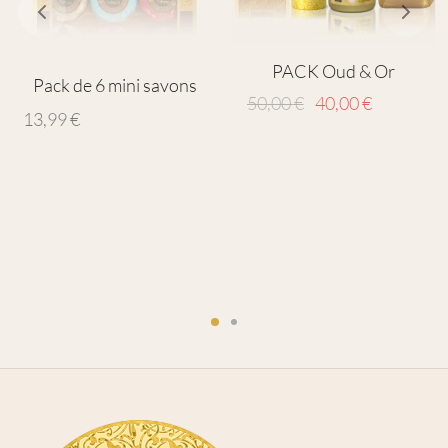
PACK Oud & Or
Pack de 6 mini savons
Le prix
Le prix
50,00
€
40,00
€
13,99
€
initial
actuel
était :
est :
50,00 €.
40,00 €.