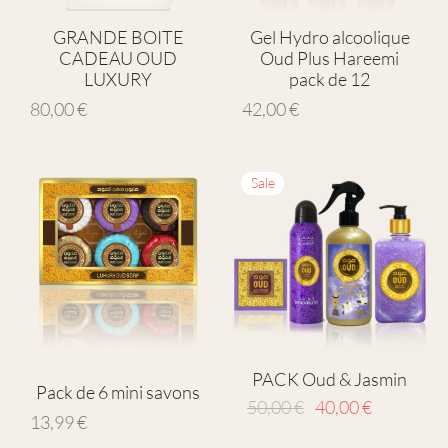
GRANDE BOITE
Gel Hydro alcoolique
CADEAU OUD
Oud Plus Hareemi
LUXURY
pack de 12
80,00
€
42,00
€
Sale
PACK Oud & Jasmin
Pack de 6 mini savons
Le prix
Le prix
50,00
€
40,00
€
13,99
€
initial
actuel