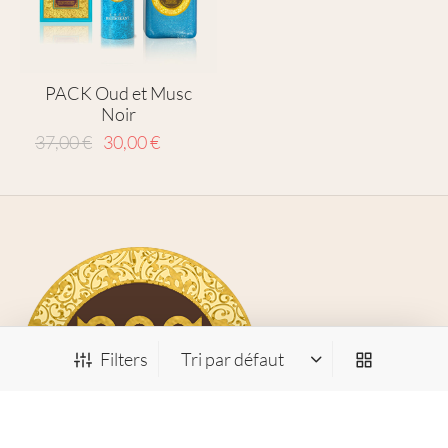
PACK Oud et Musc
Noir
Le prix
Le prix
37,00
€
30,00
€
initial
actuel
était :
est :
37,00 €.
30,00 €.
Filters