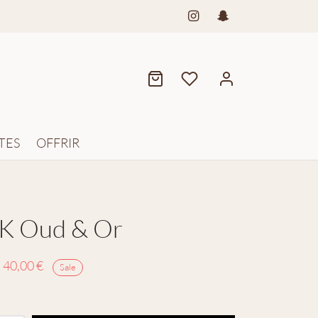
TES
OFFRIR
K Oud & Or
Le prix
Le prix
40,00
€
Sale
initial
actuel
était :
est :