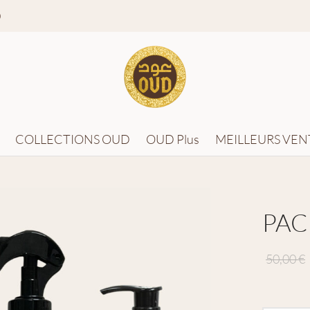
0
COLLECTIONS OUD
OUD Plus
MEILLEURS VEN
PAC
50,00
€