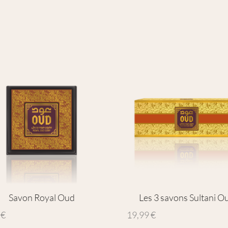
Savon Royal Oud
Les 3 savons Sultani O
9
€
19,99
€