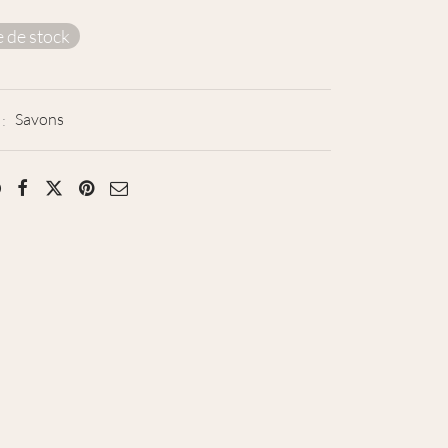
 de stock
 :
Savons