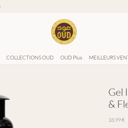
0
COLLECTIONS OUD
OUD Plus
MEILLEURS VEN
Gel 
& Fl
18,99
€