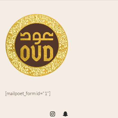
[mailpoet_form id="1"]