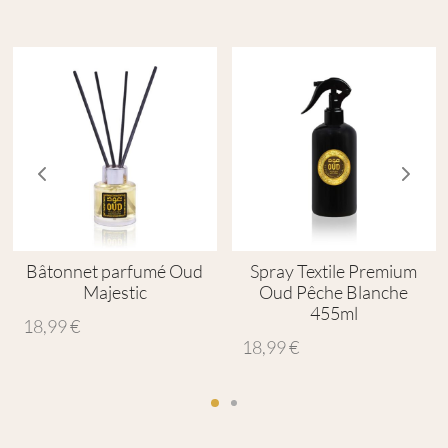
Bâtonnet parfumé Oud
Spray Textile Premium
Majestic
Oud Pêche Blanche
455ml
18,99
€
18,99
€