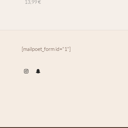
13,99
€
[mailpoet_form id="1"]