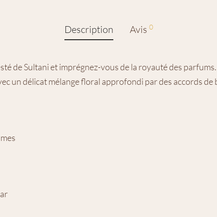
0
Description
Avis
sté de Sultani et imprégnez-vous de la royauté des parfums.
ec un délicat mélange floral approfondi par des accords de b
rumes
gar