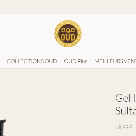
0
COLLECTIONS OUD
OUD Plus
MEILLEURS VEN
Gel 
Sult
18,99
€