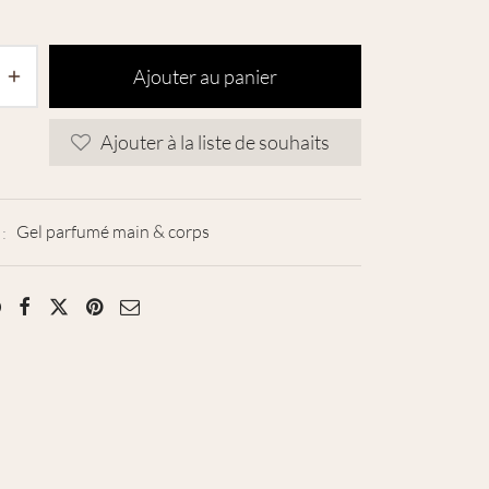
Ajouter au panier
Ajouter à la liste de souhaits
 :
Gel parfumé main & corps