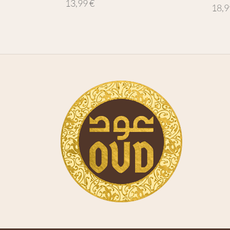
13,99
€
18,