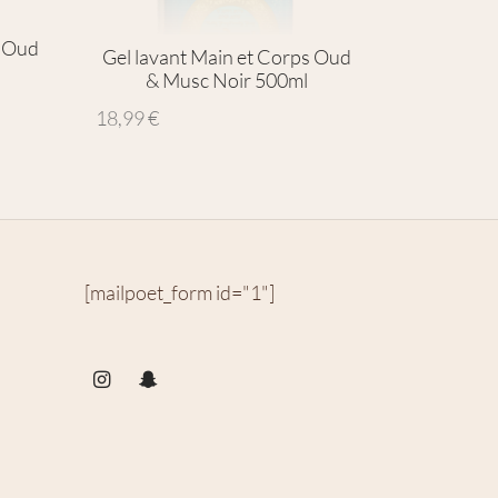
s Oud
Gel lavant Main et Corps Oud
& Musc Noir 500ml
18,99
€
[mailpoet_form id="1"]