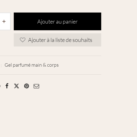
Ajouter au panier
Ajouter à la liste de souhaits
 :
Gel parfumé main & corps