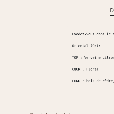
D
Évadez-vous dans le 
Oriental (Or):

TOP : Verveine citron
CŒUR : Floral

FOND : bois de cèdre