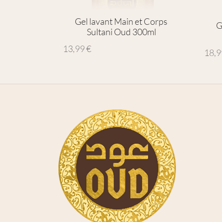
Gel lavant Main et Corps
G
Sultani Oud 300ml
13,99
€
18,