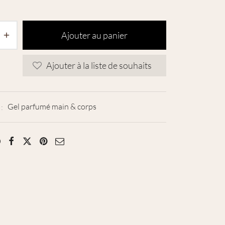
Ajouter au panier
Ajouter à la liste de souhaits
 :
Gel parfumé main & corps