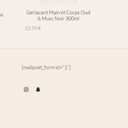
Gel lavant Main et Corps Oud
ps
& Musc Noir 300ml
13,99
€
[mailpoet_form id="1"]