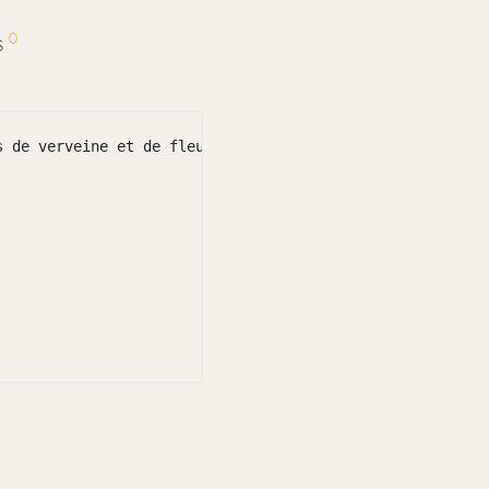
0
s
 de verveine et de fleurs chaudes, puis approfondi par d