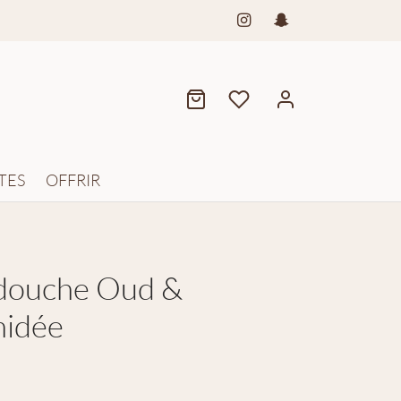
TES
OFFRIR
douche Oud &
hidée