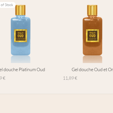
 of Stock
el douche Platinum Oud
Gel douche Oud et O
89
€
11,89
€