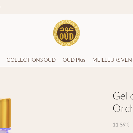
0
COLLECTIONS OUD
OUD Plus
MEILLEURS VEN
Gel 
Orc
11,89
€